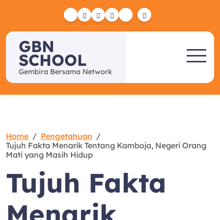
Skip
to
Yelp
Facebook
Twitter
Instagram
Email
content
GBN
SCHOOL
Gembira Bersama Network
Home
Pengetahuan
Tujuh Fakta Menarik Tentang Kamboja, Negeri Orang
Mati yang Masih Hidup
Tujuh Fakta
Menarik