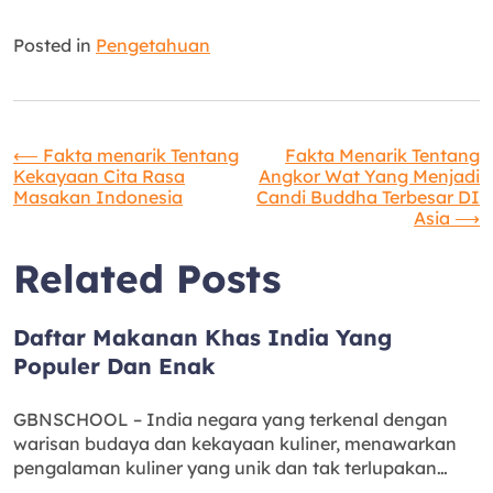
Posted in
Pengetahuan
Navigasi
⟵
Fakta menarik Tentang
Fakta Menarik Tentang
Kekayaan Cita Rasa
Angkor Wat Yang Menjadi
Masakan Indonesia
Candi Buddha Terbesar DI
pos
Asia
⟶
Related Posts
Daftar Makanan Khas India Yang
Populer Dan Enak
GBNSCHOOL – India negara yang terkenal dengan
warisan budaya dan kekayaan kuliner, menawarkan
pengalaman kuliner yang unik dan tak terlupakan…