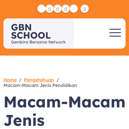
Skip
to
Yelp
Facebook
Twitter
Instagram
Email
content
GBN
SCHOOL
Gembira Bersama Network
Home
Pengetahuan
Macam-Macam Jenis Pendidikan
Macam-Macam
Jenis