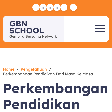
Skip
to
Yelp
Facebook
Twitter
Instagram
Email
content
GBN
SCHOOL
Gembira Bersama Network
Home
Pengetahuan
Perkembangan Pendidikan Dari Masa Ke Masa
Perkembangan
Pendidikan