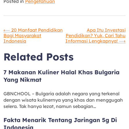
Posted in
Pengetahuan
Navigasi
⟵
20 Manfaat Pendidikan
Apa Itu Investasi
Bagi Masyarakat
Pendidikan? Yuk, Cari Tahu
Indonesia
Informasi Lengkapnya!
⟶
pos
Related Posts
7 Makanan Kuliner Halal Khas Bulgaria
Yang Nikmat
GBNCHOOL – Bulgaria adalah negara yang terkenal
dengan wisata kulinernya yang khas dan menggugah
selera. Tak hanya lezat, namun sebagian…
Fakta Menarik Tentang Jaringan 5g Di
Indonesia