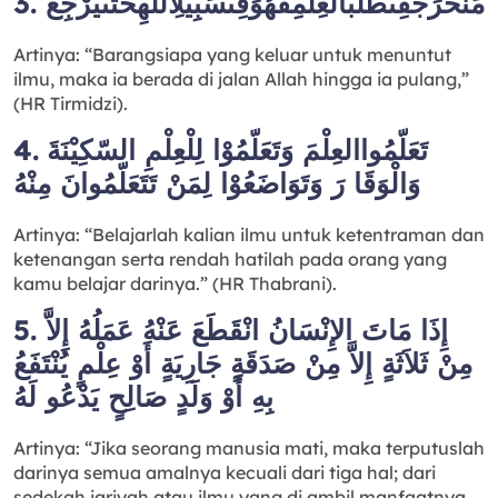
3. مَنْخَرَجَفِىطَلَبُالْعِلْمِفَهُوَفِىسَبِيْلِاللهِحَتَّىيَرْجِعَ
Artinya: “Barangsiapa yang keluar untuk menuntut
ilmu, maka ia berada di jalan Allah hingga ia pulang,”
(HR Tirmidzi).
4. تَعَلّمُواالعِلْمَ وَتَعَلّمُوْا لِلْعِلْمِ السّكِيْنَةَ
وَالْوَقَا رَ وَتَوَاضَعُوْا لِمَنْ تَتَعَلّمُوانَ مِنْهُ
Artinya: “Belajarlah kalian ilmu untuk ketentraman dan
ketenangan serta rendah hatilah pada orang yang
kamu belajar darinya.” (HR Thabrani).
5. إِذَا مَاتَ الإِنْسَانُ انْقَطَعَ عَنْهُ عَمَلُهُ إِلاَّ
مِنْ ثَلاَثَةٍ إِلاَّ مِنْ صَدَقَةٍ جَارِيَةٍ أَوْ عِلْمٍ يُنْتَفَعُ
بِهِ أَوْ وَلَدٍ صَالِحٍ يَدْعُو لَهُ
Artinya: “Jika seorang manusia mati, maka terputuslah
darinya semua amalnya kecuali dari tiga hal; dari
sedekah jariyah atau ilmu yang di ambil manfaatnya