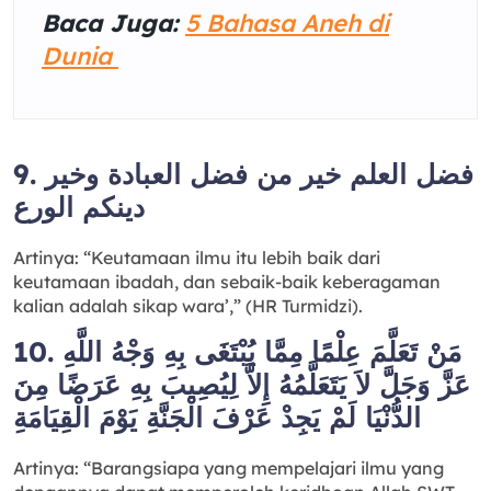
Baca Juga:
5 Bahasa Aneh di
Dunia
9. فضل العلم خير من فضل العبادة وخير
دينكم الورع
Artinya: “Keutamaan ilmu itu lebih baik dari
keutamaan ibadah, dan sebaik-baik keberagaman
kalian adalah sikap wara’,” (HR Turmidzi).
10. مَنْ تَعَلَّمَ عِلْمًا مِمَّا يُبْتَغَى بِهِ وَجْهُ اللَّهِ
عَزَّ وَجَلَّ لاَ يَتَعَلَّمُهُ إِلاَّ لِيُصِيبَ بِهِ عَرَضًا مِنَ
الدُّنْيَا لَمْ يَجِدْ عَرْفَ الْجَنَّةِ يَوْمَ الْقِيَامَةِ
Artinya: “Barangsiapa yang mempelajari ilmu yang