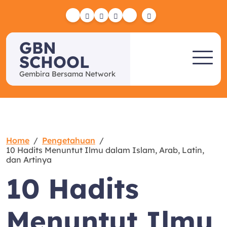
Skip
to
Yelp
Facebook
Twitter
Instagram
Email
content
GBN
SCHOOL
Gembira Bersama Network
Home
Pengetahuan
10 Hadits Menuntut Ilmu dalam Islam, Arab, Latin,
dan Artinya
10 Hadits
Menuntut Ilmu