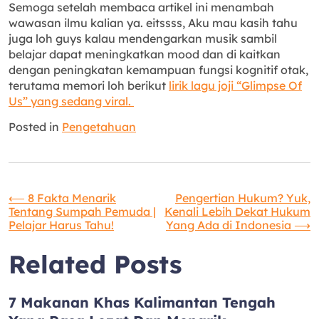
Semoga setelah membaca artikel ini menambah
wawasan ilmu kalian ya. eitssss, Aku mau kasih tahu
juga loh guys kalau mendengarkan musik sambil
belajar dapat meningkatkan mood dan di kaitkan
dengan peningkatan kemampuan fungsi kognitif otak,
terutama memori loh berikut
lirik lagu joji “Glimpse Of
Us” yang sedang viral.
Posted in
Pengetahuan
Navigasi
⟵
8 Fakta Menarik
Pengertian Hukum? Yuk,
Tentang Sumpah Pemuda |
Kenali Lebih Dekat Hukum
Pelajar Harus Tahu!
Yang Ada di Indonesia
⟶
pos
Related Posts
7 Makanan Khas Kalimantan Tengah